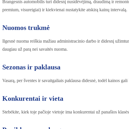
Brangesnis automobilis turi didesnį nusidėvėjimą, draudimą ir remonto 
premium, visureigiai) ir kiekvienai nustatykite atskirą kainų intervalą.
Nuomos trukmė
Ilgesnė nuoma reiškia mažiau administracinio darbo ir didesnį užimtu
daugiau už parą nei savaitės nuoma.
Sezonas ir paklausa
Vasarą, per šventes ir savaitgaliais paklausa didesnė, todėl kainos gal
Konkurentai ir vieta
Stebėkite, kiek toje pačioje vietoje ima konkurentai už panašios klasės