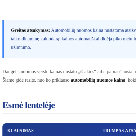
Greitas atsakymas:
Automobilių nuomos kaina nustatoma atsižvel
taiko dinaminę kainodarą: kainos automatiškai didėja piko metu 
užimtumo.
Daugelis nuomos verslų kainas nustato „iš akies“ arba paprasčiausiai n
Šiame gide rasite, nuo ko priklauso
automobilių nuomos kaina
, kok
Esmė lentelėje
KLAUSIMAS
TRUMPAS ATS