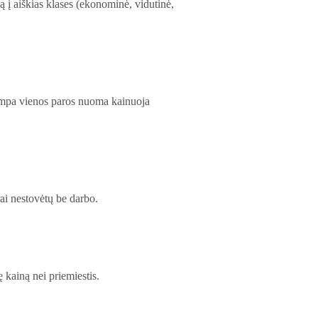
ą į aiškias klases (ekonominė, vidutinė,
Trumpa vienos paros nuoma kainuoja
iai nestovėtų be darbo.
 kainą nei priemiestis.