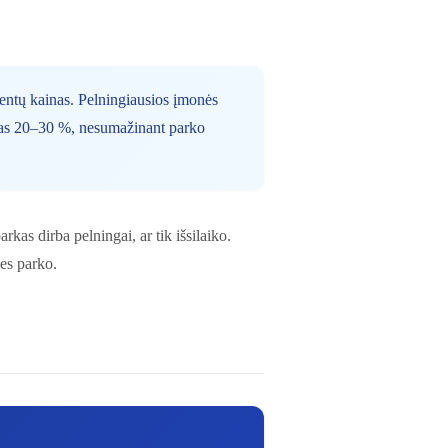
entų kainas. Pelningiausios įmonės
amas 20–30 %, nesumažinant parko
kas dirba pelningai, ar tik išsilaiko.
ies parko.