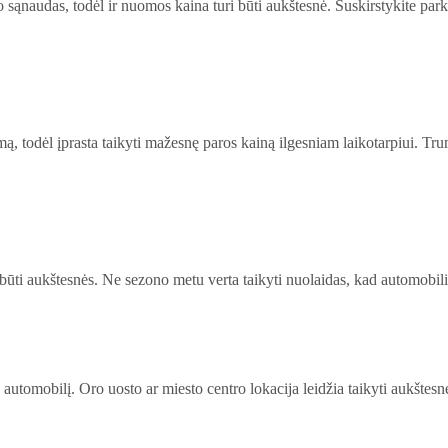
sąnaudas, todėl ir nuomos kaina turi būti aukštesnė. Suskirstykite park
mą, todėl įprasta taikyti mažesnę paros kainą ilgesniam laikotarpiui. 
i būti aukštesnės. Ne sezono metu verta taikyti nuolaidas, kad automobil
 automobilį. Oro uosto ar miesto centro lokacija leidžia taikyti aukštesnę