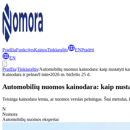
Pradžia
Funkcijos
Kainos
Tinklaraštis
EN
Pradėti
EN
Pradžia
/
Tinklaraštis
/
Automobilių nuomos kainodara: kaip nustatyti kai
Kainodara ir pelnas
9 min
•
2026 m. birželio 25 d.
Automobilių nuomos kainodara: kaip nustat
Teisinga kainodara lemia, ar nuomos verslas pelningas. Štai metodai, 
N
Nomora
Automobilių nuomos ekspertai