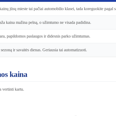
inų jūsų mieste tai pačiai automobilio klasei, tada koreguokite pagal s
aža kaina mažina pelną, o užimtumo ne visada padidina.
ra, papildomos paslaugos ir didesnis parko užimtumas.
sezoną ir savaitės dienas. Geriausia tai automatizuoti.
os kaina
 vertinti kartu.