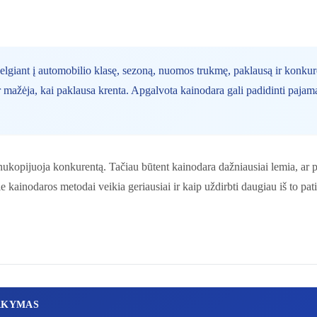
giant į automobilio klasę, sezoną, nuomos trukmę, paklausą ir konkur
ir mažėja, kai paklausa krenta. Apgalvota kainodara gali padidinti paj
ukopijuoja konkurentą. Tačiau būtent kainodara dažniausiai lemia, ar par
ie kainodaros metodai veikia geriausiai ir kaip uždirbti daugiau iš to pat
AKYMAS