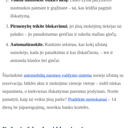
nuotraukos paimant ir grąžinant – tai, kas leidžia pagrįsti
išskaitymą.
Pirmenybę teikite blokavimui
, jei jūsų mokėjimų tiekėjas tai
palaiko – jis panaikinamas greičiau ir sukelia mažiau ginčų.
Automatizuokite.
Rankinis sekimas, kas kokį užstatą
sumokėjo, kada jis panaikintas ir kas išskaičiuota, – ten ir
atsiranda klaidos bei ginčai.
Šiuolaikinė
automobilių nuomos valdymo sistema
susieja užstatą su
rezervacija, būklės aktu ir mokėjimu vienoje vietoje – todėl niekas
nepasimeta, o kiekvienas išskaitymas paremtas įrodymais. Norite
pamatyti, kaip tai veikia jūsų parke?
Pradėkite nemokamai
– 14
dienų be įsipareigojimų, nereikia banko kortelės.