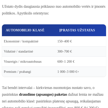
Užstato dydis daugiausia priklauso nuo automobilio vertės ir įmonės
politikos. Apytikslis orientyras:
AUTOMOBILIO KLASĖ
ĮPRASTAS UŽSTATAS
Ekonominė / kompaktinė
150–400 €
Vidutinė / standartinė
300–700 €
Visureigis / mikroautobusas
600–1 200 €
Premium / prabangi
1 000–3 000 €+
Tai bendri intervalai – kiekvienas nuomotojas nustato savo, o
pasirinktas
draudimo (apsaugos) paketas
dažnai lemia ne mažiau
nei automobilio klasė: pasirinkus platesnę apsaugą, reikalaujamas
užstatas gali gerokai sumažėti (pavyzdžiui, nuo 800 € iki 200 €).