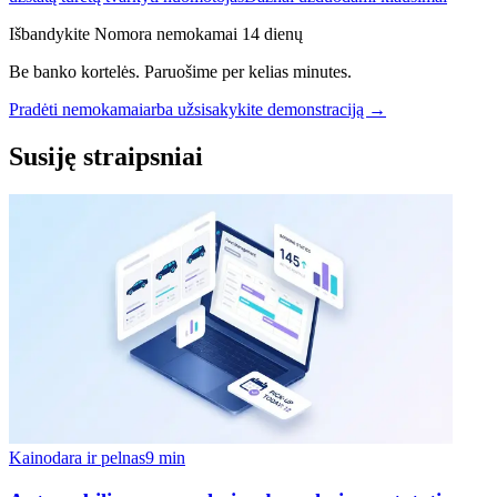
Išbandykite Nomora nemokamai 14 dienų
Be banko kortelės. Paruošime per kelias minutes.
Pradėti nemokamai
arba užsisakykite demonstraciją →
Susiję straipsniai
Kainodara ir pelnas
9 min