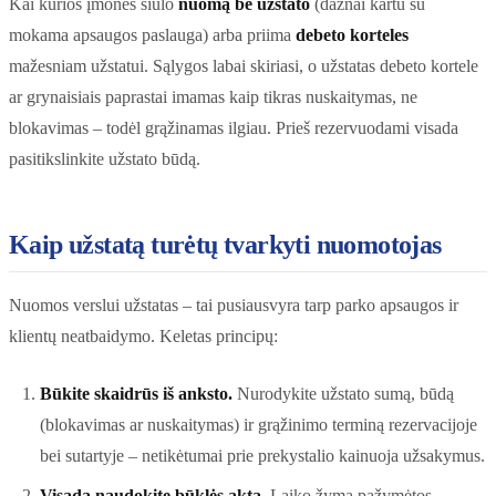
Kai kurios įmonės siūlo
nuomą be užstato
(dažnai kartu su
mokama apsaugos paslauga) arba priima
debeto korteles
mažesniam užstatui. Sąlygos labai skiriasi, o užstatas debeto kortele
ar grynaisiais paprastai imamas kaip tikras nuskaitymas, ne
blokavimas – todėl grąžinamas ilgiau. Prieš rezervuodami visada
pasitikslinkite užstato būdą.
Kaip užstatą turėtų tvarkyti nuomotojas
Nuomos verslui užstatas – tai pusiausvyra tarp parko apsaugos ir
klientų neatbaidymo. Keletas principų:
Būkite skaidrūs iš anksto.
Nurodykite užstato sumą, būdą
(blokavimas ar nuskaitymas) ir grąžinimo terminą rezervacijoje
bei sutartyje – netikėtumai prie prekystalio kainuoja užsakymus.
Visada naudokite būklės aktą.
Laiko žyma pažymėtos