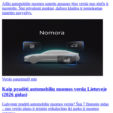
Aiški automobilių nuomos sutartis apsaugo jūsų verslą nuo ginčų ir
nuostolių. Štai privalomi punktai, dažnos klaidos ir nemokamas
sutarties pavyzdys.
Verslo patarimai
9 min
Kaip pradėti automobilių nuomos verslą Lietuvoje
(2026 gidas)
Galvojate pradėti automobilių nuomos verslą? Štai 7 žingsnių gidas
– nuo verslo plano ir teisinių reikalavimų iki parko ir nuomos