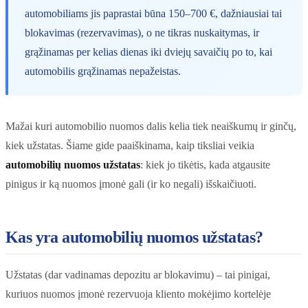
automobiliams jis paprastai būna 150–700 €, dažniausiai tai
blokavimas (rezervavimas), o ne tikras nuskaitymas, ir
grąžinamas per kelias dienas iki dviejų savaičių po to, kai
automobilis grąžinamas nepažeistas.
Mažai kuri automobilio nuomos dalis kelia tiek neaiškumų ir ginčų,
kiek užstatas. Šiame gide paaiškinama, kaip tiksliai veikia
automobilių nuomos užstatas
: kiek jo tikėtis, kada atgausite
pinigus ir ką nuomos įmonė gali (ir ko negali) išskaičiuoti.
Kas yra automobilių nuomos užstatas?
Užstatas (dar vadinamas depozitu ar blokavimu) – tai pinigai,
kuriuos nuomos įmonė rezervuoja kliento mokėjimo kortelėje