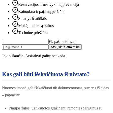
Rezervacijos ir neatvykimų prevencija
Kainodara ir pajamų peržiūra
Sutartys ir atitiktis
Mokėjimai ir sąskaitos
Techninė priežiūra
El. pašto adresas
Atsiųskite atmintinę
Jokio šlamšto. Atsisakyti galite bet kada.
Kas gali būti išskaičiuota iš užstato?
Nuomos įmonė gali išskaičiuoti tik dokumentuotas, sutartas išlaidas
– paprastai:
Naujos žalos, užfiksuotos grąžinant, remontą (palyginus su