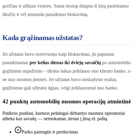
greičiau ir aiškiau visiems. Suma tiesiog dingsta iš jūsų pasiekiamo
likučio ir vėl atsiranda panaikinus blokavimą.
Kada grąžinamas užstatas?
Jei užstatas buvo rezervuotas kaip blokavimas, jis paprastai
panaikinamas
per kelias dienas iki dviejų savaičių
po automobilio
grąžinimo nepažeisto – tikslus laikas priklauso nuo kliento banko, o
ne nuo nuomos įmonės. Jei užstatas buvo nuskaitytas realiai,
grąžinimas gali užtrukti ilgiau, vėlgi priklausomai nuo banko.
42 punktų automobilių nuomos operacijų atmintinė
Patikros punktai, kuriuos pelningai dirbantys nuomos operatoriai
atlieka kas savaitę — nemokamai, tiesiai į jūsų el. paštą.
Parko parengtis ir perdavimas