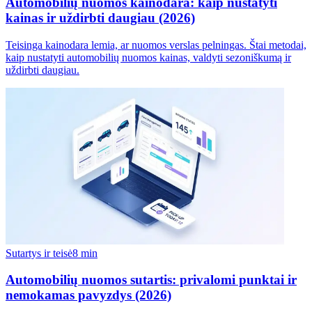
Automobilių nuomos kainodara: kaip nustatyti
kainas ir uždirbti daugiau (2026)
Teisinga kainodara lemia, ar nuomos verslas pelningas. Štai metodai,
kaip nustatyti automobilių nuomos kainas, valdyti sezoniškumą ir
uždirbti daugiau.
Sutartys ir teisė
8 min
Automobilių nuomos sutartis: privalomi punktai ir
nemokamas pavyzdys (2026)