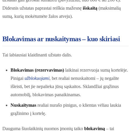
Didesnis užstatas paprastai reiškia mažesnę
išskaitą
(maksimalią
sumą, kurią mokėtumėte žalos atveju).
Blokavimas ar nuskaitymas – kuo skiriasi
Tai labiausiai klaidinanti užstato dalis.
Blokavimas (rezervavimas)
laikinai rezervuoja sumą kortelėje.
Pinigai
užblokuojami
, bet realiai nenuskaitomi – jų negalite
išleisti, bet jie nepalieka jūsų sąskaitos. Sklandžiai grąžinus
automobilį, blokavimas panaikinamas.
Nuskaitymas
realiai nurašo pinigus, o klientas vėliau laukia
grąžinimo į kortelę.
Dauguma šiuolaikinių nuomos įmonių taiko
blokavimą
– tai