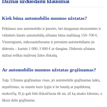
Dažnai užduodami klausimai
Kiek būna automobilio nuomos užstatas?
Priklauso nuo automobilio ir įmonės, bet daugumai ekonominės ir
vidutinės klasės automobilių užstatas būna maždaug 150–700 €.
Visureigiams, mikroautobusams ir premium automobiliams jis
didesnis – kartais 1 000–3 000 € ar daugiau. Didesnis užstatas
dažnai reiškia mažesnę žalos išskaitą.
Ar automobilio nuomos užstatas grąžinamas?
Taip. Užstatas grąžinamas visas, jei automobilis grąžinamas laiku,
nepažeistas, su sutartu kuro lygiu ir be baudų ar papildomų
mokesčių. Iš jo gali būti išskaičiuota tik tai, už ką atsako klientas, o
likusi dalis grąžinama.