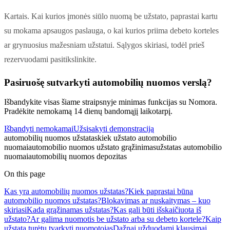
Kartais. Kai kurios įmonės siūlo nuomą be užstato, paprastai kartu
su mokama apsaugos paslauga, o kai kurios priima debeto korteles
ar grynuosius mažesniam užstatui. Sąlygos skiriasi, todėl prieš
rezervuodami pasitikslinkite.
Pasiruošę sutvarkyti automobilių nuomos verslą?
Išbandykite visas šiame straipsnyje minimas funkcijas su Nomora.
Pradėkite nemokamą 14 dienų bandomąjį laikotarpį.
Išbandyti nemokamai
Užsisakyti demonstraciją
automobilių nuomos užstatas
kiek užstato automobilio
nuomai
automobilio nuomos užstato grąžinimas
užstatas automobilio
nuomai
automobilių nuomos depozitas
On this page
Kas yra automobilių nuomos užstatas?
Kiek paprastai būna
automobilio nuomos užstatas?
Blokavimas ar nuskaitymas – kuo
skiriasi
Kada grąžinamas užstatas?
Kas gali būti išskaičiuota iš
užstato?
Ar galima nuomotis be užstato arba su debeto kortele?
Kaip
užstatą turėtų tvarkyti nuomotojas
Dažnai užduodami klausimai