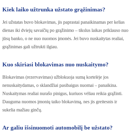
Kiek laiko užtrunka užstato grąžinimas?
Jei užstatas buvo blokavimas, jis paprastai panaikinamas per kelias
dienas iki dviejų savaičių po grąžinimo – tikslus laikas priklauso nuo
jūsų banko, o ne nuo nuomos įmonės. Jei buvo nuskaitytas realiai,
grąžinimas gali užtrukti ilgiau.
Kuo skiriasi blokavimas nuo nuskaitymo?
Blokavimas (rezervavimas) užblokuoja sumą kortelėje jos
nenuskaitydamas, o sklandžiai pasibaigus nuomai – panaikina.
Nuskaitymas realiai nurašo pinigus, kuriuos vėliau reikia grąžinti.
Dauguma nuomos įmonių taiko blokavimą, nes jis greitesnis ir
sukelia mažiau ginčų.
Ar galiu išsinuomoti automobilį be užstato?